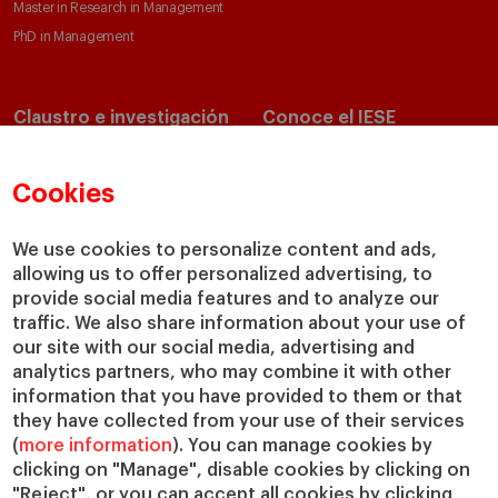
Master in Research in Management
PhD in Management
Claustro e investigación
Conoce el IESE
Directorio de profesores
Nuestra misión y valores
Departamentos académicos
Nuestro gobierno
Cookies
Centros de investigación
Nuestras alianzas
Cátedras
Nuestro impacto
We use cookies to personalize content and ads,
allowing us to offer personalized advertising, to
IESE Insight
Colabora con el IESE
provide social media features and to analyze our
IESE Publishing
Servicios
traffic. We also share information about your use of
our site with our social media, advertising and
Biblioteca
analytics partners, who may combine it with other
Canal de Compliance
information that you have provided to them or that
Capellanía
they have collected from your use of their services
(
more information
). You can manage cookies by
IESE Shop
clicking on "Manage", disable cookies by clicking on
Jobs @IESE
"Reject", or you can accept all cookies by clicking