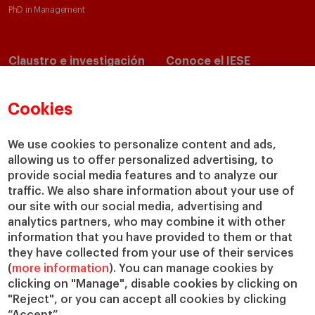
PhD in Management
Claustro e investigación
Conoce el IESE
Directorio de profesores
Nuestra misión y valores
Departamentos académicos
Nuestro gobierno
Cookies
Centros de investigación
Nuestras alianzas
Cátedras
Nuestro impacto
We use cookies to personalize content and ads,
allowing us to offer personalized advertising, to
IESE Insight
Colabora con el IESE
provide social media features and to analyze our
IESE Publishing
Servicios
traffic. We also share information about your use of
our site with our social media, advertising and
Biblioteca
analytics partners, who may combine it with other
Canal de Compliance
information that you have provided to them or that
Capellanía
they have collected from your use of their services
(
more information
). You can manage cookies by
IESE Shop
clicking on "Manage", disable cookies by clicking on
Jobs @IESE
"Reject", or you can accept all cookies by clicking
Préstamos y becas