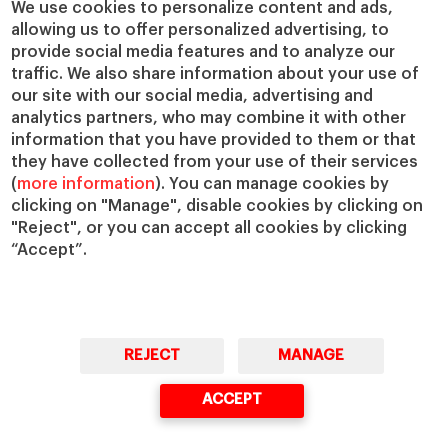
Cátedras
Nuestro impacto
We use cookies to personalize content and ads,
allowing us to offer personalized advertising, to
IESE Insight
Colabora con el IESE
provide social media features and to analyze our
IESE Publishing
Servicios
traffic. We also share information about your use of
our site with our social media, advertising and
Biblioteca
analytics partners, who may combine it with other
Canal de Compliance
information that you have provided to them or that
Capellanía
they have collected from your use of their services
(
more information
). You can manage cookies by
IESE Shop
clicking on "Manage", disable cookies by clicking on
Jobs @IESE
"Reject", or you can accept all cookies by clicking
Préstamos y becas
“Accept”.
REJECT
MANAGE
© Copyright, 2026. IESE Business School | University of Navarra
ACCEPT
Privacidad
Aviso Legal
Cookies
Ciberseguridad
Accesibilidad