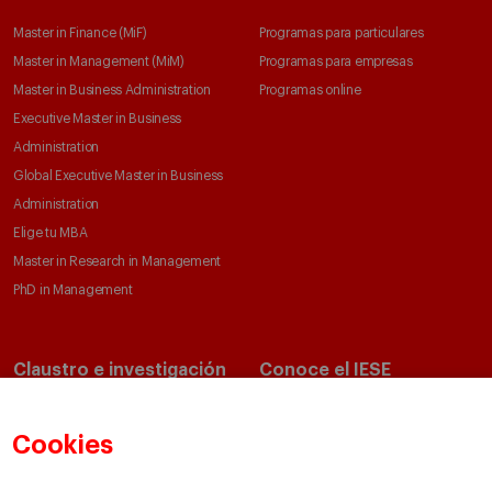
Master in Finance (MiF)
Programas para particulares
Master in Management (MiM)
Programas para empresas
Master in Business Administration
Programas online
Executive Master in Business
Administration
Global Executive Master in Business
Administration
Elige tu MBA
Master in Research in Management
PhD in Management
Claustro e investigación
Conoce el IESE
Directorio de profesores
Nuestra misión y valores
Departamentos académicos
Nuestro gobierno
Cookies
Centros de investigación
Nuestras alianzas