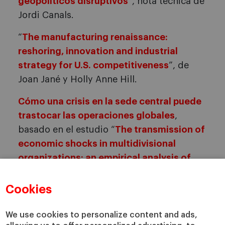
geopolíticos disruptivos
”, nota técnica de
Jordi Canals.
“
The manufacturing renaissance:
reshoring, innovation and industrial
strategy for U.S. competitiveness
”, de
Joan Jané y Holly Anne Hill.
Cómo una crisis en la sede central puede
trastocar las operaciones globales
,
basado en el estudio “
The transmission of
economic shocks in multidivisional
organizations: an empirical analysis of
the global retail industry
”, de Govert
Vroom et al., publicado en
Organization
Cookies
Science.
We use cookies to personalize content and ads,