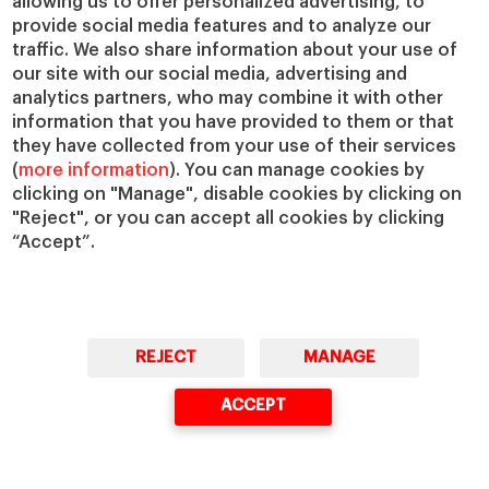
allowing us to offer personalized advertising, to
provide social media features and to analyze our
traffic. We also share information about your use of
our site with our social media, advertising and
analytics partners, who may combine it with other
information that you have provided to them or that
they have collected from your use of their services
(
more information
). You can manage cookies by
geopolítica
operaciones
PLUTO
clicking on "Manage", disable cookies by clicking on
"Reject", or you can accept all cookies by clicking
“Accept”.
¿Preguntas?
Estaremos encantados de ayudarte
REJECT
MANAGE
CONTÁCTANOS
ACCEPT
Masters & PhD
Executive Education