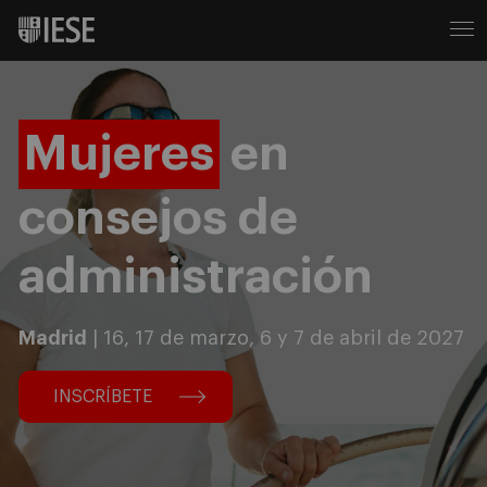
Mujeres
en
consejos de
administración
Madrid
| 16, 17 de marzo, 6 y 7 de abril de 2027
INSCRÍBETE