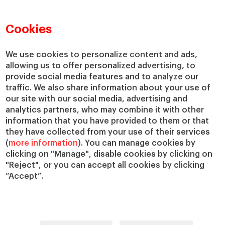
Claustro e investigación
Conoce el IESE
Directorio de profesores
Nuestra misión y valores
Cookies
Departamentos académicos
Nuestro gobierno
Centros de investigación
Nuestras alianzas
We use cookies to personalize content and ads,
Cátedras
Nuestro impacto
allowing us to offer personalized advertising, to
IESE Insight
Colabora con el IESE
provide social media features and to analyze our
IESE Publishing
traffic. We also share information about your use of
Servicios
our site with our social media, advertising and
analytics partners, who may combine it with other
Biblioteca
information that you have provided to them or that
Canal de compliance
they have collected from your use of their services
Capellanía
(
more information
). You can manage cookies by
IESE Shop
clicking on "Manage", disable cookies by clicking on
Jobs @IESE
"Reject", or you can accept all cookies by clicking
“Accept”.
Préstamos y becas