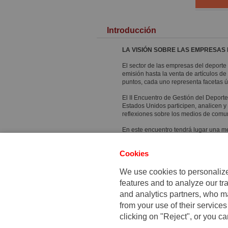
Introducción
LA VISIÓN SOBRE LAS EMPRESAS
El sector de las empresas del deporte
emisión hasta la venta de artículos 
puntos, cada uno representa facetas úni
El II Encuentro de Gestión del Deporte
Estados Unidos participen, analicen y 
reflexiones sobre los medios de comuni
En este encuentro tendrá lugar una m
canal de deportes ESPN, quienes comp
patrocinadores. Otros ponentes serán 
Cookies
famoso periodista y autor de
El factor
supertaquillera
Invictus
.
We use cookies to personalize 
Fundado en 1958, el IESE se sitúa si
features and to analyze our tra
programas de desarrollo de las capac
and analytics partners, who ma
Nueva York, Barcelona y Madrid hasta
from your use of their services
clicking on "Reject", or you ca