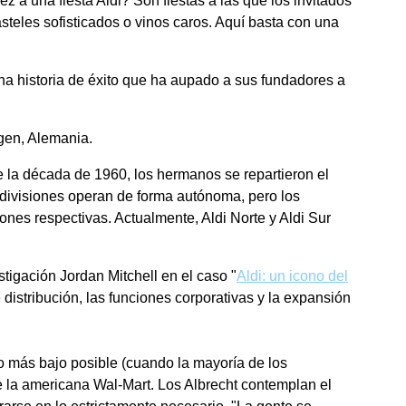
a una fiesta Aldi? Son fiestas a las que los invitados
eles sofisticados o vinos caros. Aquí basta con una
 una historia de éxito que ha aupado a sus fundadores a
igen, Alemania.
 de la década de 1960, los hermanos se repartieron el
s divisiones operan de forma autónoma, pero los
nes respectivas. Actualmente, Aldi Norte y Aldi Sur
stigación Jordan Mitchell en el caso "
Aldi: un icono del
e distribución, las funciones corporativas y la expansión
io más bajo posible (cuando la mayoría de los
e la americana Wal-Mart. Los Albrecht contemplan el