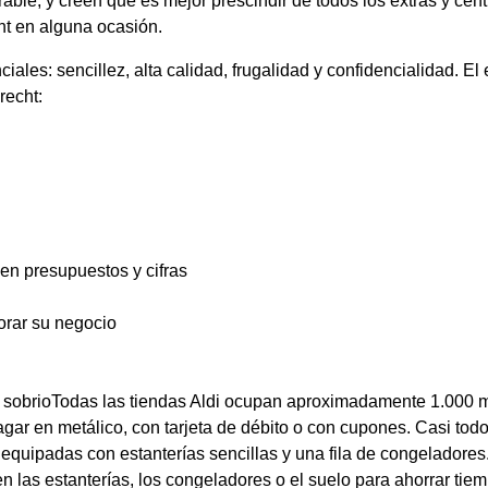
rable, y creen que es mejor prescindir de todos los extras y cen
ht en alguna ocasión.
iales: sencillez, alta calidad, frugalidad y confidencialidad. El
recht:
 en presupuestos y cifras
orar su negocio
 y sobrioTodas las tiendas Aldi ocupan aproximadamente 1.000 m
agar en metálico, con tarjeta de débito o con cupones. Casi tod
 equipadas con estanterías sencillas y una fila de congeladores
n las estanterías, los congeladores o el suelo para ahorrar tiem