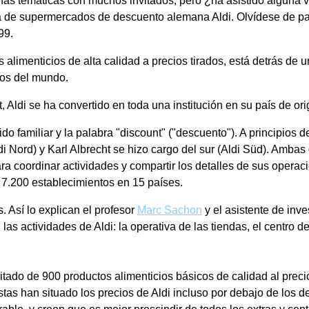
 temáticas con muchos invitados, pero ¿ha asistido alguna vez 
 de supermercados de descuento alemana Aldi. Olvídese de past
99.
s alimenticios de alta calidad a precios tirados, está detrás de
cos del mundo.
Aldi se ha convertido en toda una institución en su país de or
lido familiar y la palabra "discount" ("descuento"). A principios
i Nord) y Karl Albrecht se hizo cargo del sur (Aldi Süd). Amba
coordinar actividades y compartir los detalles de sus operacio
 7.200 establecimientos en 15 países.
. Así lo explican el profesor
Marc Sachon
y el asistente de inve
las actividades de Aldi: la operativa de las tiendas, el centro d
imitado de 900 productos alimenticios básicos de calidad al prec
as han situado los precios de Aldi incluso por debajo de los d