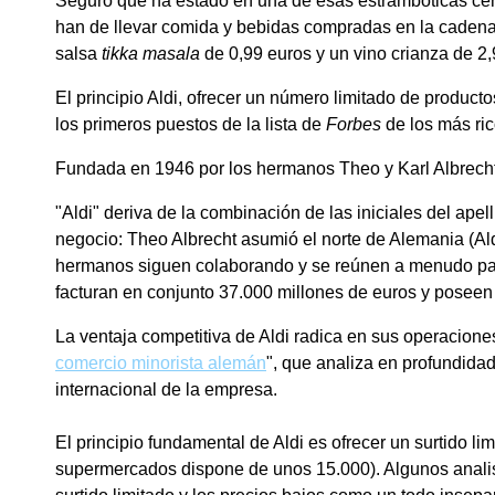
Seguro que ha estado en una de esas estrambóticas cenas
han de llevar comida y bebidas compradas en la cadena
salsa
tikka masala
de 0,99 euros y un vino crianza de 2,
El principio Aldi, ofrecer un número limitado de producto
los primeros puestos de la lista de
Forbes
de los más ri
Fundada en 1946 por los hermanos Theo y Karl Albrecht, 
"Aldi" deriva de la combinación de las iniciales del apel
negocio: Theo Albrecht asumió el norte de Alemania (Ald
hermanos siguen colaborando y se reúnen a menudo para 
facturan en conjunto 37.000 millones de euros y poseen
La ventaja competitiva de Aldi radica en sus operaciones
comercio minorista alemán
", que analiza en profundidad 
internacional de la empresa.
El principio fundamental de Aldi es ofrecer un surtido l
supermercados dispone de unos 15.000). Algunos analist