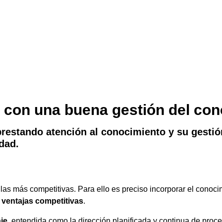
 con una buena gestión del co
 prestando atención al conocimiento y su gestió
idad.
 más competitivas. Para ello es preciso incorporar el conocimi
s
ventajas competitivas
.
je
, entendida como la dirección planificada y continua de proc