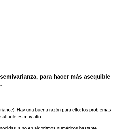
a semivarianza, para hacer más asequible
.
riance). Hay una buena razón para ello: los problemas
sultante es muy alto.
nocidas, sino en algoritmos numéricos bastante