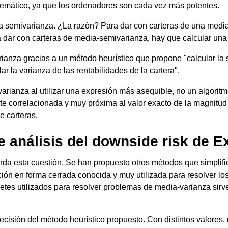
lemático, ya que los ordenadores son cada vez más potentes.
a semivarianza. ¿La razón? Para dar con carteras de una media-
 dar con carteras de media-semivarianza, hay que calcular una 
anza gracias a un método heurístico que propone "calcular la s
lar la varianza de las rentabilidades de la cartera".
rianza al utilizar una expresión más asequible, no un algoritmo
e correlacionada y muy próxima al valor exacto de la magnitud 
e carteras.
 análisis del downside risk de E
orda esta cuestión. Se han propuesto otros métodos que simplif
ión en forma cerrada conocida y muy utilizada para resolver l
quetes utilizados para resolver problemas de media-varianza si
precisión del método heurístico propuesto. Con distintos valores