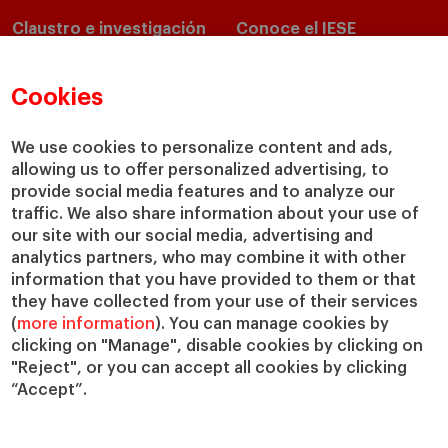
Claustro e investigación
Conoce el IESE
Directorio de profesores
Nuestra misión y valores
Departamentos académicos
Nuestro gobierno
Cookies
Centros de investigación
Nuestras alianzas
Cátedras
Nuestro impacto
We use cookies to personalize content and ads,
IESE Insight
Colabora con el IESE
allowing us to offer personalized advertising, to
provide social media features and to analyze our
IESE Publishing
Servicios
traffic. We also share information about your use of
our site with our social media, advertising and
Biblioteca
analytics partners, who may combine it with other
Canal de Compliance
information that you have provided to them or that
Capellanía
they have collected from your use of their services
(
more information
). You can manage cookies by
IESE Shop
clicking on "Manage", disable cookies by clicking on
Jobs @IESE
"Reject", or you can accept all cookies by clicking
Préstamos y becas
“Accept”.