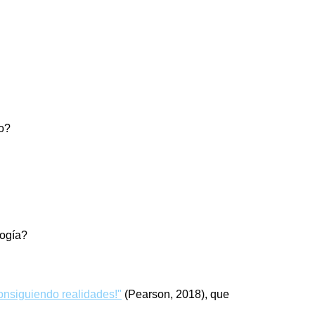
io?
logía?
onsiguiendo realidades!"
(Pearson, 2018), que