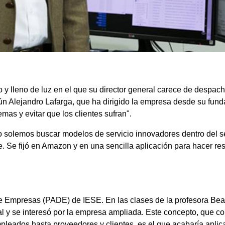
y lleno de luz en el que su director general carece de despach
 Alejandro Lafarga, que ha dirigido la empresa desde su funda
as y evitar que los clientes sufran".
 solemos buscar modelos de servicio innovadores dentro del sec
te. Se fijó en Amazon y en una sencilla aplicación para hacer r
de Empresas (PADE) de IESE. En las clases de la profesora Be
l y se interesó por la empresa ampliada. Este concepto, que cons
mpleados hasta proveedores y clientes, es el que acabaría apl