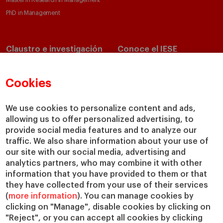
Master in Research in Management
PhD in Management
Claustro e investigación
Conoce el IESE
Directorio de profesores
Nuestra misión y valores
Departamentos académicos
Nuestro gobierno
Cookies
Centros de investigación
Nuestras alianzas
Cátedras
Nuestro impacto
We use cookies to personalize content and ads,
IESE Insight
Colabora con el IESE
allowing us to offer personalized advertising, to
provide social media features and to analyze our
IESE Publishing
Servicios
traffic. We also share information about your use of
our site with our social media, advertising and
Biblioteca
analytics partners, who may combine it with other
Canal de Compliance
information that you have provided to them or that
Capellanía
they have collected from your use of their services
(
more information
). You can manage cookies by
IESE Shop
clicking on "Manage", disable cookies by clicking on
Jobs @IESE
"Reject", or you can accept all cookies by clicking
Préstamos y becas