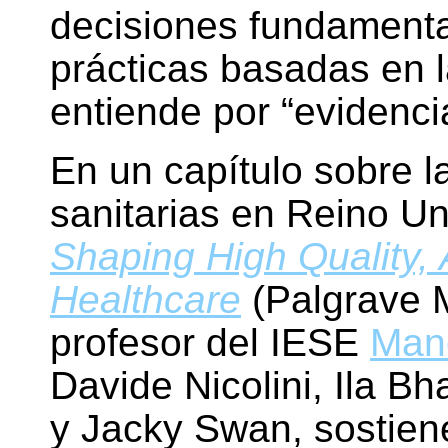
decisiones fundamenta
prácticas basadas en 
entiende por “evidenci
En un capítulo sobre l
sanitarias en Reino Uni
Shaping High Quality, 
Healthcare
(Palgrave M
profesor del IESE
Man
Davide Nicolini, Ila B
y Jacky Swan, sostien