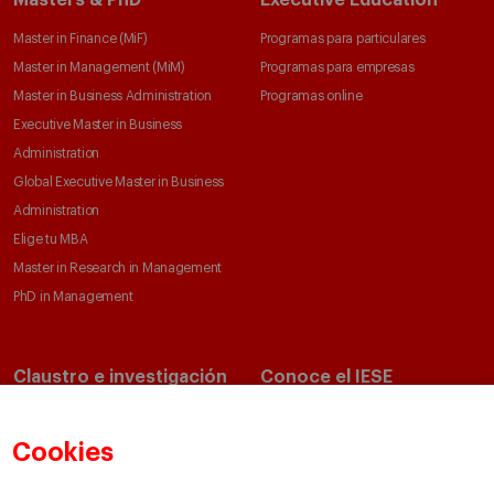
Masters & PhD
Executive Education
Master in Finance (MiF)
Programas para particulares
Master in Management (MiM)
Programas para empresas
Master in Business Administration
Programas online
Executive Master in Business
Administration
Global Executive Master in Business
Administration
Elige tu MBA
Master in Research in Management
PhD in Management
Claustro e investigación
Conoce el IESE
Directorio de profesores
Nuestra misión y valores
Departamentos académicos
Nuestro gobierno
Cookies
Centros de investigación
Nuestras alianzas