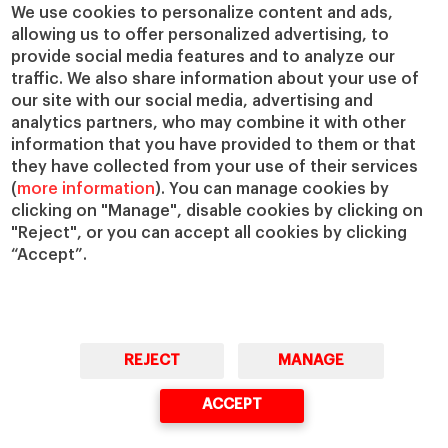
Cátedras
Nuestro impacto
We use cookies to personalize content and ads,
allowing us to offer personalized advertising, to
IESE Insight
Colabora con el IESE
provide social media features and to analyze our
IESE Publishing
Servicios
traffic. We also share information about your use of
our site with our social media, advertising and
Biblioteca
analytics partners, who may combine it with other
Canal de Compliance
information that you have provided to them or that
Capellanía
they have collected from your use of their services
(
more information
). You can manage cookies by
IESE Shop
clicking on "Manage", disable cookies by clicking on
Jobs @IESE
"Reject", or you can accept all cookies by clicking
Préstamos y becas
“Accept”.
REJECT
MANAGE
© Copyright, 2026. IESE Business School | University of Navarra
ACCEPT
Privacidad
Aviso Legal
Cookies
Ciberseguridad
Accesibilidad