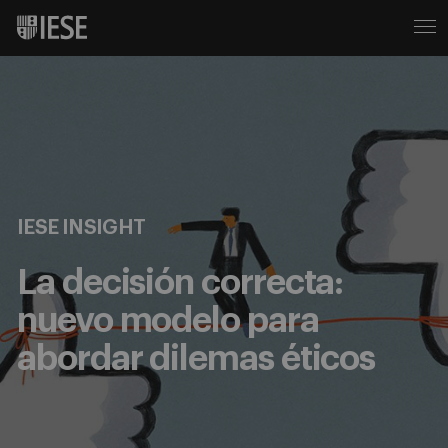
IESE INSIGHT
La decisión correcta:
nuevo modelo para
abordar dilemas éticos