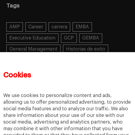
Tags
AMP
Career
carrera
EMBA
Executive Education
GCP
GEMBA
General Management
Historias de exito
Learning
MBA
MiF
MiM
Mujeres emprendedoras
PADE
PDD
PDG
Cookies
People
People
PMD
skills
Success stories
Women in business
We use cookies to personalize content and ads,
allowing us to offer personalized advertising, to provide
social media features and to analyze our traffic. We also
share information about your use of our site with our
social media, advertising and analytics partners, who
may combine it with other information that you have