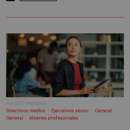
Por IESE Standout
Directivos medios
Ejecutivos sénior
General
General
Jóvenes profesionales