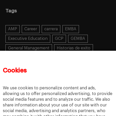
Tags
AMP
Career
carrera
EMBA
Executive Education
GCP
GEMBA
General Management
Historias de exito
Learning
MBA
MiF
MiM
Mujeres emprendedoras
PADE
PDD
PDG
Cookies
People
People
PMD
skills
Success stories
Women in business
We use cookies to personalize content and ads,
allowing us to offer personalized advertising, to provide
social media features and to analyze our traffic. We also
share information about your use of our site with our
social media, advertising and analytics partners, who