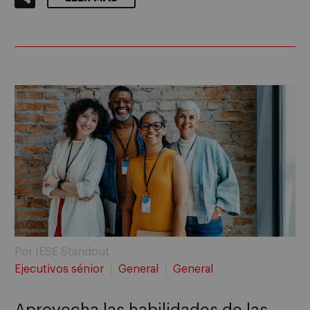
Por IESE Standout
Ejecutivos sénior
General
General