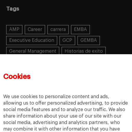
Tags
AMP
Career
carrera
EMBA
Executive Education
GCP
GEMBA
General Management
Historias de exito
Learning
MBA
MiF
MiM
Mujeres emprendedoras
PADE
PDD
PDG
Cookies
People
People
PMD
skills
Success stories
Women in business
We use cookies to personalize content and ads,
allowing us to offer personalized advertising, to provide
social media features and to analyze our traffic. We also
share information about your use of our site with our
social media, advertising and analytics partners, who
may combine it with other information that you have