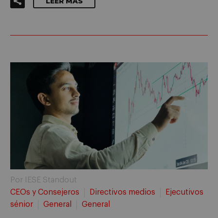
LEER MÁS
Por IESE Standout
CEOs y Consejeros
Directivos medios
Ejecutivos
sénior
General
General