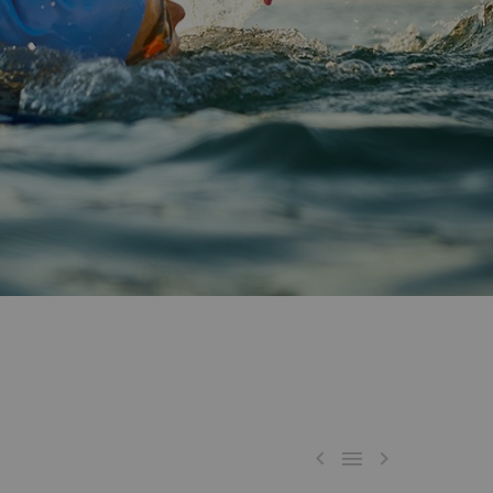


