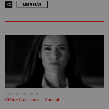
LEER MÁS
Por IESE Standout
CEOs y Consejeros
General