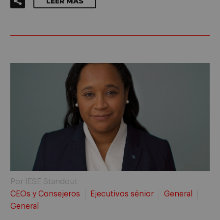
LEER MÁS
Por IESE Standout
CEOs y Consejeros
Ejecutivos sénior
General
General