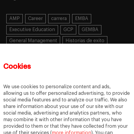
AMP
Career
carrera
EMBA
Executive Education
GCP
GEMBA
General Management
Historias de exito
Learning
MBA
MiF
MiM
Mujeres emprendedoras
PADE
PDD
PDG
Cookies
People
People
PMD
skills
Success stories
Women in business
We use cookies to personalize content and ads,
allowing us to offer personalized advertising, to provide
social media features and to analyze our traffic. We also
share information about your use of our site with our
social media, advertising and analytics partners, who
may combine it with other information that you have
provided to them or that they have collected from your
use of their services (
more information
). You can