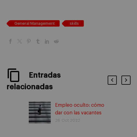
General Management
skills
Entradas
relacionadas
Empleo oculto: cómo
dar con las vacantes
que no se publicitan
28 Oct 2022