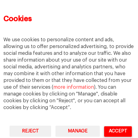
Learning
MBA
MiF
MiM
Mujeres emprendedoras
PADE
PDD
PDG
Cookies
People
People
PMD
skills
Success stories
Women in business
We use cookies to personalize content and ads,
allowing us to offer personalized advertising, to provide
social media features and to analyze our traffic. We also
share information about your use of our site with our
social media, advertising and analytics partners, who
may combine it with other information that you have
provided to them or that they have collected from your
use of their services (
more information
). You can
manage cookies by clicking on "Manage", disable
cookies by clicking on "Reject", or you can accept all
cookies by clicking “Accept”.
Privacidad
Aviso legal
Accesibilidad
REJECT
MANAGE
ACCEPT
IESE Business School University of Navarra