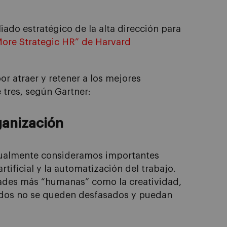
iado estratégico de la alta dirección para
More
Strategic
HR” de Harvard
r atraer y retener a los mejores
e tres, según
Gartner
:
rganización
ctualmente consideramos importantes
tificial y la automatización del trabajo.
idades más “humanas”
como la creatividad,
eados no se queden desfasados y puedan