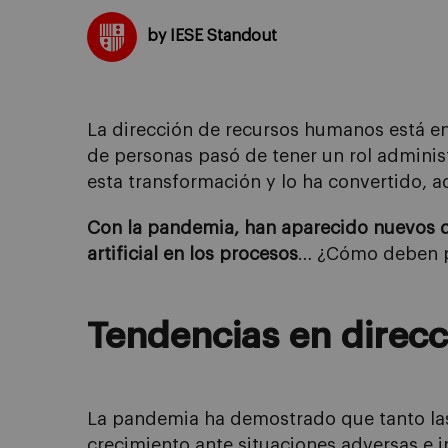
by IESE Standout
La dirección de recursos humanos está en
de
p
ersonas
pasó
de tener un rol adminis
esta
transformación
y
lo
ha convertido
, 
Con la pandemia,
han aparecido
nuevos de
artificial en los procesos
…
¿Cómo deben pr
Tendencias
en
direc
La pandemia ha demostrado que
tanto
l
crecimiento ante situaciones adversas e 