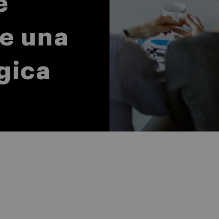
e
e una
gica