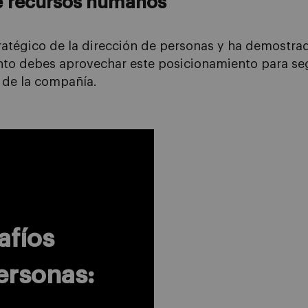
e
recursos humanos
tratégico
de la dirección de
personas y ha demostrad
nto
debe
s
aprovechar este posicionamiento para seg
de la compañía
.
afíos
ersonas: