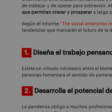
de trabajar y
de operar para sobrevivir.
que permitan crecer y prosperar
a largo 
Según
el
i
nforme
“The social enterprise i
tendencias que marcarán el futur
o
de
la
d
1.
Diseña el trabajo pensan
Existe un vínculo intrínseco entre el bien
personas fomentará el sentido de pertene
2.
Desarrolla el potencial d
La pandemia obligó a
muchos profesiona