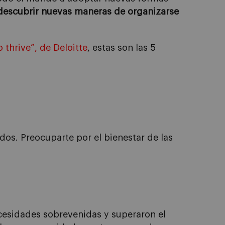
descubrir nuevas
maneras
de organizarse
o
thrive
”, de
Deloitte
, estas son las 5
ados. Preocuparte por el bienestar de las
cesidades sobrevenidas
y superaron el