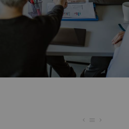


