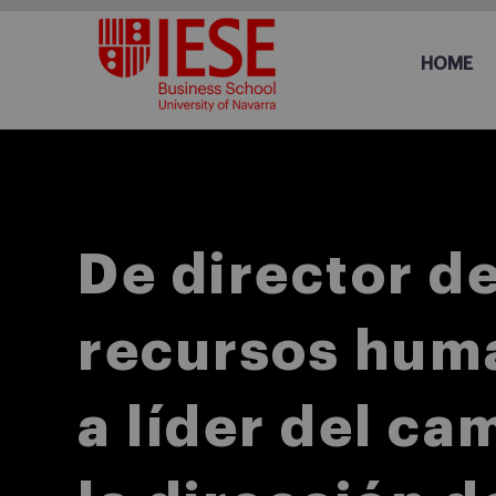
HOME
De director d
recursos hum
a líder del ca