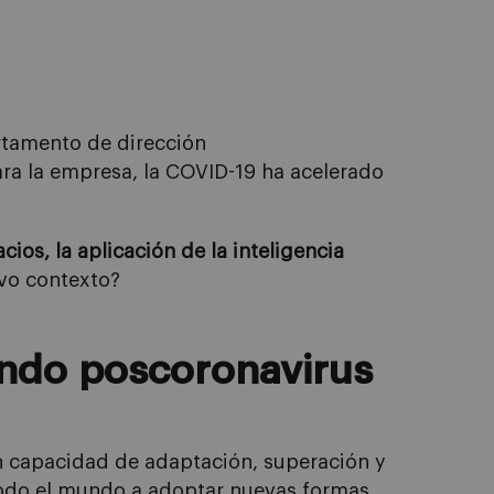
rtamento de
d
irección
ara la empresa
, l
a COVID-19 ha acelerado
ios, la aplicación de la inteligencia
vo contexto?
undo
poscoronavirus
n capacidad de adaptación, superación y
odo el mundo a
adoptar
nuevas
formas