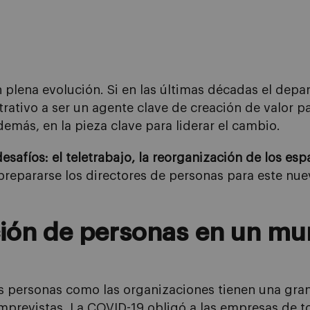
 plena evolución. Si e
n las últimas décadas e
l depa
trativo a ser un agente clave de creación de valor p
además,
en
la
pieza
clave para liderar el cambio.
safíos: el teletrabajo, la
re
organización de los espac
epararse los directores de personas para este nue
ción de personas
en un m
as personas
como
las organizaciones
tienen una gra
imprevistas.
La
COVID-19 obligó a
las empresas
de t