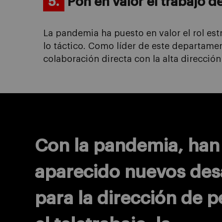
5.
Pon en valor
el trabajo d
La pandemia ha puesto en valor el rol es
lo táctico.
Como líder de este departame
colaboración directa con la alta dirección
Con la pandemia, han
aparecido nuevos des
para la dirección de p