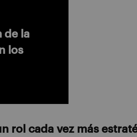
 de la
en los
n rol cada vez más estrat