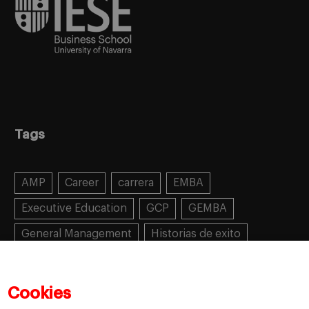
Tags
AMP
Career
carrera
EMBA
Executive Education
GCP
GEMBA
General Management
Historias de exito
Learning
MBA
MiF
MiM
Mujeres emprendedoras
PADE
PDD
PDG
Cookies