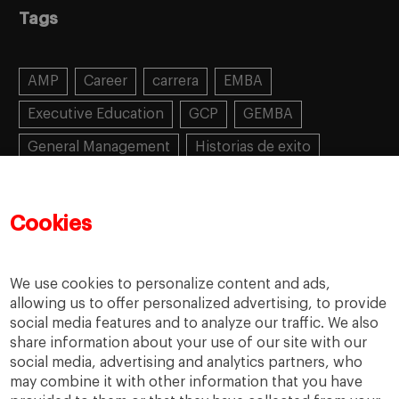
Tags
AMP
Career
carrera
EMBA
Executive Education
GCP
GEMBA
General Management
Historias de exito
Learning
MBA
MiF
MiM
Mujeres emprendedoras
PADE
PDD
PDG
Cookies
People
People
PMD
skills
Success stories
Women in business
We use cookies to personalize content and ads,
allowing us to offer personalized advertising, to provide
social media features and to analyze our traffic. We also
share information about your use of our site with our
social media, advertising and analytics partners, who
may combine it with other information that you have