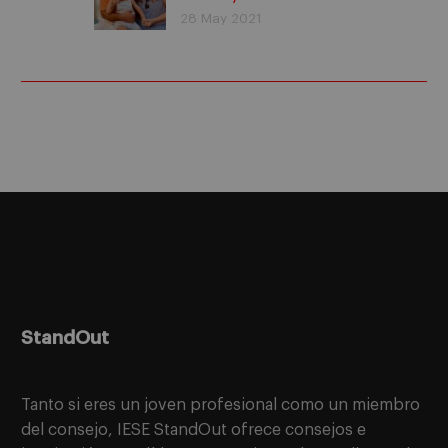
Historias de éxito
28 May 2021
StandOut
Tanto si eres un joven profesional como un miembro
del consejo, IESE StandOut ofrece consejos e