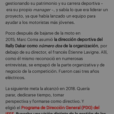
gestionando su patrimonio y su carrera deportiva
–
era su propio
manager
–
,
y sabía lo que era
liderar
un
proyecto
, ya
que
h
abía lanzado un equipo para
ayudar a los motoristas más jóvenes.
P
oco después de bajarse de la moto
en
2015
,
Marc
Coma
asumió
la dirección deportiva del
Rally Dakar como
número dos
de la organización
,
por
debajo de su director, el francés
Étienne
Lavigne
. Allí,
como él mismo reconoció en numerosas
entrevistas,
se empapó de
la parte organizativa y de
negocio de la competición. Fueron
casi
tres años
eléctricos.
La siguiente meta
la alcanzó
en 2018. Quería
parar,
dedicarse
tiempo,
tomar
perspectiva
y
formarse
co
mo directivo
.
Y
e
ligió
el
Programa de Dirección General (PDG) del