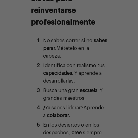
reinventarse
profesionalmente
No sabes correr si no
sabes
parar
.
Métetelo en la
cabeza.
Identifica con realismo tus
capacidades
. Y aprende a
desarrollarlas.
Busca una gran
escuela
. Y
gran
des
maestro
s
.
¿
Ya s
abes liderar?
A
prende
a
colaborar
.
En los desiertos
o
e
n los
despachos
,
c
ree
siempre