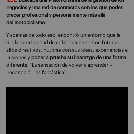
IESE
. Buscaba una visión distinta de la gestión de los
negocios y una red de contactos con los que poder
crecer profesional y personalmente
más allá
del
motociclismo
.
Y a
demás
de todo eso
, encontró un entorno que le
dio la oportunidad de colabora
r
con otros
futuros
altos directivos
, nutrirse con sus ideas, experiencias e
ilusiones y
poner a prueba
su liderazgo
de una forma
diferente
.
“
La sensación de
volver a
aprender
–
reconoció
–
es fantástica”.