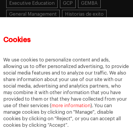
Executive Education
GCP
GEMBA
General Management
Historias de exito
Learning
MBA
MiF
MiM
Mujeres emprendedoras
PADE
PDD
PDG
Cookies
People
People
PMD
skills
Success stories
Women in business
We use cookies to personalize content and ads,
allowing us to offer personalized advertising, to provide
social media features and to analyze our traffic. We also
share information about your use of our site with our
social media, advertising and analytics partners, who
may combine it with other information that you have
provided to them or that they have collected from your
use of their services (
more information
). You can
manage cookies by clicking on "Manage", disable
cookies by clicking on "Reject", or you can accept all
cookies by clicking “Accept”.
Privacidad
Aviso legal
Accesibilidad