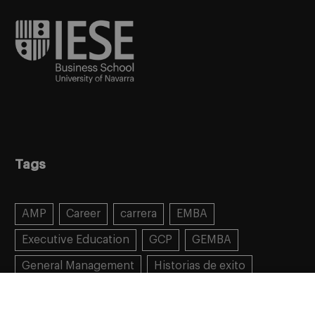
Tags
AMP
Career
carrera
EMBA
Executive Education
GCP
GEMBA
General Management
Historias de exito
Learning
MBA
MiF
MiM