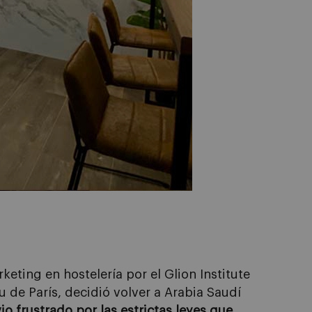
keting en hostelería por el Glion Institute
 de París, decidió volver a Arabia Saudí
vio frustrado por las estrictas leyes que