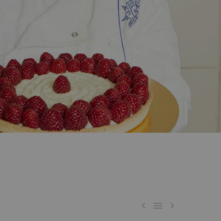


