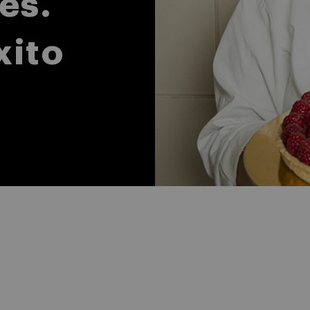
es.
xito