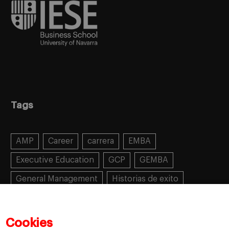
Tags
AMP
Career
carrera
EMBA
Executive Education
GCP
GEMBA
General Management
Historias de exito
Learning
MBA
MiF
MiM
Mujeres emprendedoras
PADE
PDD
PDG
Cookies