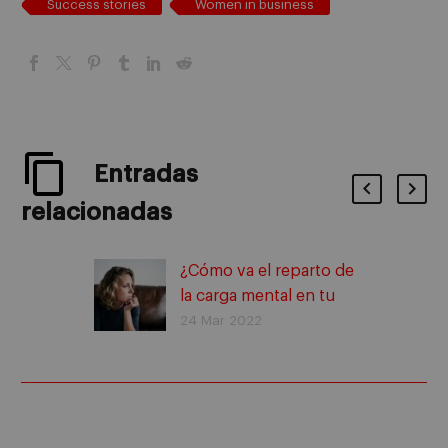
Success stories
Women in business
Entradas
relacionadas
¿Cómo va el reparto de
la carga mental en tu
empresa? Ideas para
24 Mar 2022
impulsar la igualdad