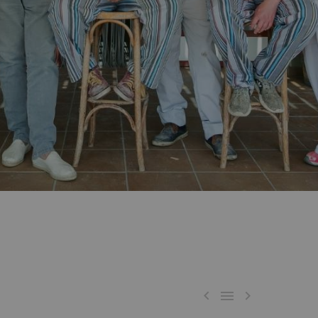


