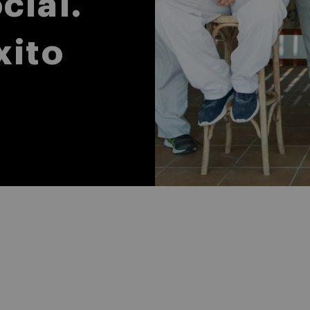
cial.
xito