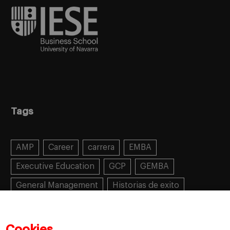
Tags
AMP
Career
carrera
EMBA
Executive Education
GCP
GEMBA
General Management
Historias de exito
Learning
MBA
MiF
MiM
Mujeres emprendedoras
PADE
PDD
PDG
Cookies