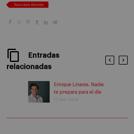
Success stories
Entradas
relacionadas
Enrique Linares. Nadie
te prepara para el día
de después. Historias
12 Sep 2024
de éxito