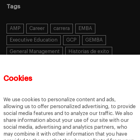
Tags
AMP
Career
carrera
EMBA
Executive Education
GCP
GEMBA
General Management
Historias de exito
Learning
MBA
MiF
MiM
Mujeres emprendedoras
PADE
PDD
PDG
Cookies
People
People
PMD
skills
Success stories
Women in business
We use cookies to personalize content and ads,
allowing us to offer personalized advertising, to provide
social media features and to analyze our traffic. We also
share information about your use of our site with our
social media, advertising and analytics partners, who
may combine it with other information that you have