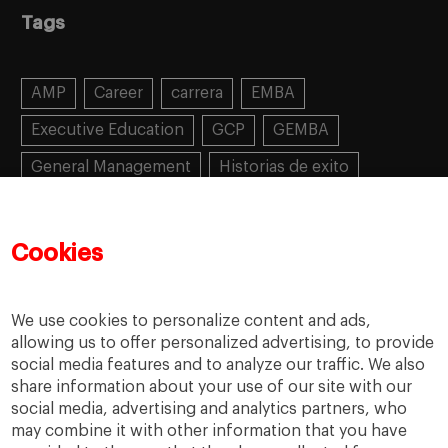
Tags
AMP
Career
carrera
EMBA
Executive Education
GCP
GEMBA
General Management
Historias de exito
Learning
MBA
MiF
MiM
Mujeres emprendedoras
PADE
PDD
PDG
Cookies
People
People
PMD
skills
Success stories
Women in business
We use cookies to personalize content and ads,
allowing us to offer personalized advertising, to provide
social media features and to analyze our traffic. We also
share information about your use of our site with our
social media, advertising and analytics partners, who
may combine it with other information that you have