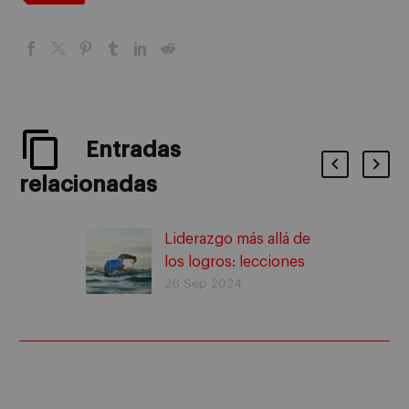
Entradas
relacionadas
Liderazgo más allá de
los logros: lecciones
de Teresa Perales y
26 Sep 2024
Valentín Fuster