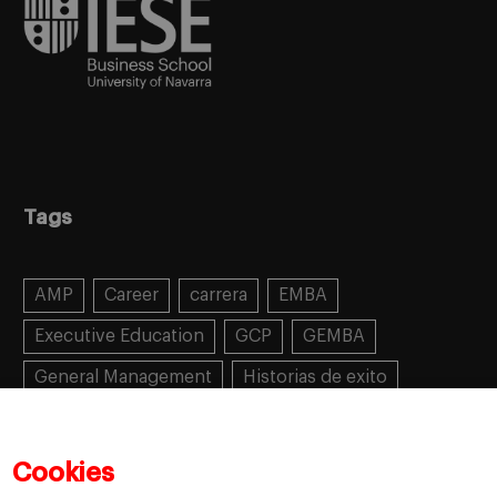
Tags
AMP
Career
carrera
EMBA
Executive Education
GCP
GEMBA
General Management
Historias de exito
Learning
MBA
MiF
MiM
Mujeres emprendedoras
PADE
PDD
PDG
Cookies