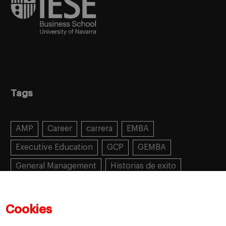
Tags
AMP
Career
carrera
EMBA
Executive Education
GCP
GEMBA
General Management
Historias de exito
Learning
MBA
MiF
MiM
Mujeres emprendedoras
PADE
PDD
PDG
Cookies
People
People
PMD
skills