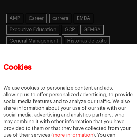
AMP
Career
carrera
EMBA
Executive Education
GCP
GEMBA
General Management
Historias de exito
Learning
MBA
MiF
MiM
Mujeres emprendedoras
PADE
PDD
PDG
Cookies
People
People
PMD
skills
Success stories
Women in business
We use cookies to personalize content and ads,
allowing us to offer personalized advertising, to provide
social media features and to analyze our traffic. We also
share information about your use of our site with our
social media, advertising and analytics partners, who
may combine it with other information that you have
provided to them or that they have collected from your
use of their services (
more information
). You can