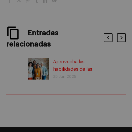
Entradas
relacionadas
Aprovecha las
habilidades de las
diferentes
25 Jun 2025
generaciones en tu
equipo