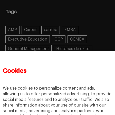
Tags
AMP
Career
carrera
EMBA
Executive Education
GCP
GEMBA
General Management
Historias de exito
Learning
MBA
MiF
MiM
Mujeres emprendedoras
PADE
PDD
PDG
Cookies
People
People
PMD
skills
Success stories
Women in business
We use cookies to personalize content and ads,
allowing us to offer personalized advertising, to provide
social media features and to analyze our traffic. We also
share information about your use of our site with our
social media, advertising and analytics partners, who