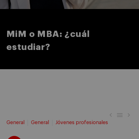
MiM o MBA: ¿cuál
estudiar?



General
General
Jóvenes profesionales