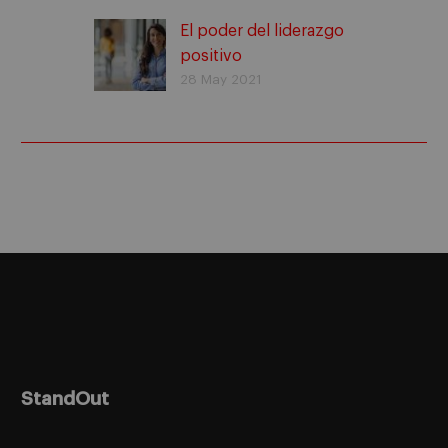
El poder del liderazgo
positivo
28 May 2021
StandOut