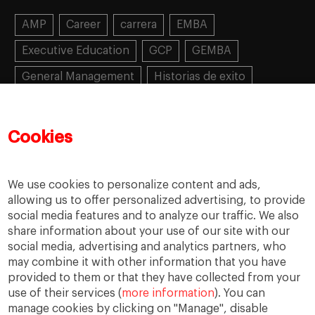
AMP
Career
carrera
EMBA
Executive Education
GCP
GEMBA
General Management
Historias de exito
Learning
MBA
MiF
MiM
Mujeres emprendedoras
PADE
PDD
PDG
Cookies
People
People
PMD
skills
Success stories
Women in business
We use cookies to personalize content and ads,
allowing us to offer personalized advertising, to provide
social media features and to analyze our traffic. We also
share information about your use of our site with our
social media, advertising and analytics partners, who
may combine it with other information that you have
provided to them or that they have collected from your
use of their services (
more information
). You can
manage cookies by clicking on "Manage", disable