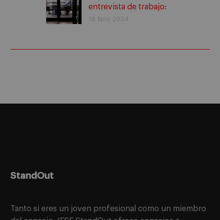
entrevista de trabajo:
¿cómo condensar +20
18 Nov 2024
años en 3 minutos?
StandOut
Tanto si eres un joven profesional como un miembro