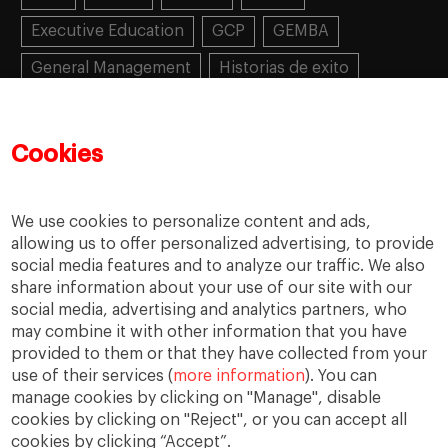
Executive Education
GCP
GEMBA
General Management
Historias de exito
Learning
MBA
MiF
MiM
Mujeres emprendedoras
PADE
PDD
PDG
Cookies
People
People
PMD
skills
Success stories
Women in business
We use cookies to personalize content and ads,
allowing us to offer personalized advertising, to provide
social media features and to analyze our traffic. We also
share information about your use of our site with our
social media, advertising and analytics partners, who
may combine it with other information that you have
provided to them or that they have collected from your
use of their services (
more information
). You can
manage cookies by clicking on "Manage", disable
cookies by clicking on "Reject", or you can accept all
cookies by clicking “Accept”.