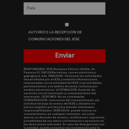
AUTORIZO LA RECEPCIÓN DE
COMUNICACIONES DEL IESE
RESPONSABLE: IESE Business School, InfoDat, Av.
Pearson 21, 08034 Barcelona, correo electrónico
gdpr@iese.edu. FINALIDAD: Gestionar las actividades
desarrolladas por el IESE y remitirle informaciones
relacionadas con la actividad del IESE o las entidades
pertenecientes a su ámbito docente, inclusive por
medios electrónicos. LEGITIMACIÓN: Acuerdo de
servicios con el interesado y/ consentimiento del
interesado. CESIONES: No se contemplan.
CONSERVACIÓN: revocación del consentimiento y/o
solicitud de baja de envíos del IESE y, durante los
plazos exigidos por ley para atender eventuales
responsabilidades. DERECHOS: puede revocar su
consentimiento en cualquier momento, así como
ejercer su derecho de acceso, rectificación, supresión,
portabilidad de sus datos y la limitación u oposición en
las direcciones indicadas. En caso de divergencias con
la entidad, puede presentar una reclamación ante la