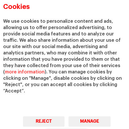
Directorio de profesores
Nuestra misión y valores
Cookies
Departamentos académicos
Nuestro gobierno
Centros de investigación
Nuestras alianzas
We use cookies to personalize content and ads,
Cátedras
Nuestro impacto
allowing us to offer personalized advertising, to
IESE Insight
Colabora con el IESE
provide social media features and to analyze our
IESE Publishing
traffic. We also share information about your use of
Servicios
our site with our social media, advertising and
analytics partners, who may combine it with other
Biblioteca
information that you have provided to them or that
Canal de compliance
they have collected from your use of their services
Capellanía
(
more information
). You can manage cookies by
IESE Shop
clicking on "Manage", disable cookies by clicking on
Jobs @IESE
"Reject", or you can accept all cookies by clicking
“Accept”.
Préstamos y becas
REJECT
MANAGE