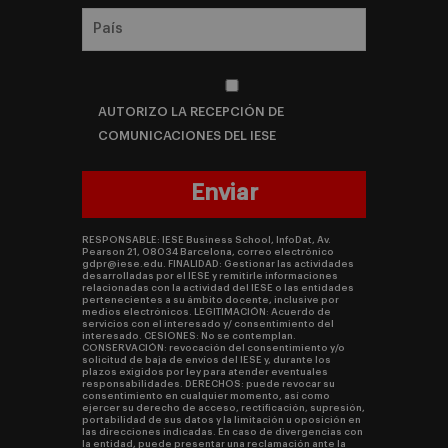
AUTORIZO LA RECEPCIÓN DE
COMUNICACIONES DEL IESE
RESPONSABLE: IESE Business School, InfoDat, Av.
Pearson 21, 08034 Barcelona, correo electrónico
gdpr@iese.edu. FINALIDAD: Gestionar las actividades
desarrolladas por el IESE y remitirle informaciones
relacionadas con la actividad del IESE o las entidades
pertenecientes a su ámbito docente, inclusive por
medios electrónicos. LEGITIMACIÓN: Acuerdo de
servicios con el interesado y/ consentimiento del
interesado. CESIONES: No se contemplan.
CONSERVACIÓN: revocación del consentimiento y/o
solicitud de baja de envíos del IESE y, durante los
plazos exigidos por ley para atender eventuales
responsabilidades. DERECHOS: puede revocar su
consentimiento en cualquier momento, así como
ejercer su derecho de acceso, rectificación, supresión,
portabilidad de sus datos y la limitación u oposición en
las direcciones indicadas. En caso de divergencias con
la entidad, puede presentar una reclamación ante la