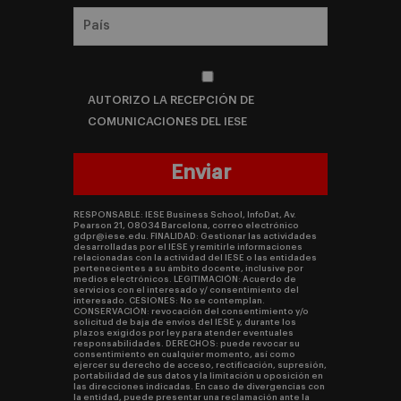
AUTORIZO LA RECEPCIÓN DE
COMUNICACIONES DEL IESE
RESPONSABLE: IESE Business School, InfoDat, Av.
Pearson 21, 08034 Barcelona, correo electrónico
gdpr@iese.edu. FINALIDAD: Gestionar las actividades
desarrolladas por el IESE y remitirle informaciones
relacionadas con la actividad del IESE o las entidades
pertenecientes a su ámbito docente, inclusive por
medios electrónicos. LEGITIMACIÓN: Acuerdo de
servicios con el interesado y/ consentimiento del
interesado. CESIONES: No se contemplan.
CONSERVACIÓN: revocación del consentimiento y/o
solicitud de baja de envíos del IESE y, durante los
plazos exigidos por ley para atender eventuales
responsabilidades. DERECHOS: puede revocar su
consentimiento en cualquier momento, así como
ejercer su derecho de acceso, rectificación, supresión,
portabilidad de sus datos y la limitación u oposición en
las direcciones indicadas. En caso de divergencias con
la entidad, puede presentar una reclamación ante la