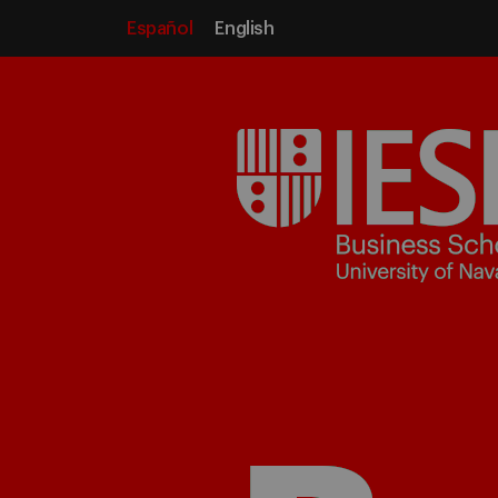
Español
English