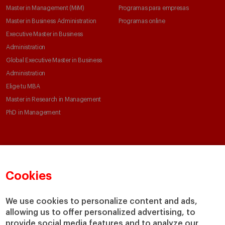
Master in Management (MiM)
Programas para empresas
Master in Business Administration
Programas online
Executive Master in Business
Administration
Global Executive Master in Business
Administration
Elige tu MBA
Master in Research in Management
PhD in Management
Claustro e investigación
Conoce el IESE
Directorio de profesores
Nuestra misión y valores
Cookies
Departamentos académicos
Nuestro gobierno
Centros de investigación
Nuestras alianzas
We use cookies to personalize content and ads,
Cátedras
Nuestro impacto
allowing us to offer personalized advertising, to
IESE Insight
Colabora con el IESE
provide social media features and to analyze our