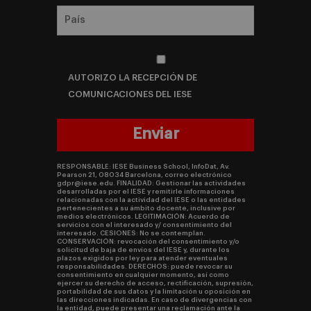
AUTORIZO LA RECEPCIÓN DE
COMUNICACIONES DEL IESE
RESPONSABLE: IESE Business School, InfoDat, Av.
Pearson 21, 08034 Barcelona, correo electrónico
gdpr@iese.edu. FINALIDAD: Gestionar las actividades
desarrolladas por el IESE y remitirle informaciones
relacionadas con la actividad del IESE o las entidades
pertenecientes a su ámbito docente, inclusive por
medios electrónicos. LEGITIMACIÓN: Acuerdo de
servicios con el interesado y/ consentimiento del
interesado. CESIONES: No se contemplan.
CONSERVACIÓN: revocación del consentimiento y/o
solicitud de baja de envíos del IESE y, durante los
plazos exigidos por ley para atender eventuales
responsabilidades. DERECHOS: puede revocar su
consentimiento en cualquier momento, así como
ejercer su derecho de acceso, rectificación, supresión,
portabilidad de sus datos y la limitación u oposición en
las direcciones indicadas. En caso de divergencias con
la entidad, puede presentar una reclamación ante la