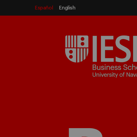
Español
English