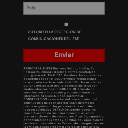
AUTORIZO LA RECEPCIÓN DE
COMUNICACIONES DEL IESE
RESPONSABLE: IESE Business School, InfoDat, Av.
Pearson 21, 08034 Barcelona, correo electrónico
gdpr@iese.edu. FINALIDAD: Gestionar las actividades
desarrolladas por el IESE y remitirle informaciones
relacionadas con la actividad del IESE o las entidades
pertenecientes a su ámbito docente, inclusive por
medios electrónicos. LEGITIMACIÓN: Acuerdo de
servicios con el interesado y/ consentimiento del
interesado. CESIONES: No se contemplan.
CONSERVACIÓN: revocación del consentimiento y/o
solicitud de baja de envíos del IESE y, durante los
plazos exigidos por ley para atender eventuales
responsabilidades. DERECHOS: puede revocar su
consentimiento en cualquier momento, así como
ejercer su derecho de acceso, rectificación, supresión,
portabilidad de sus datos y la limitación u oposición en
las direcciones indicadas. En caso de divergencias con
la entidad, puede presentar una reclamación ante la