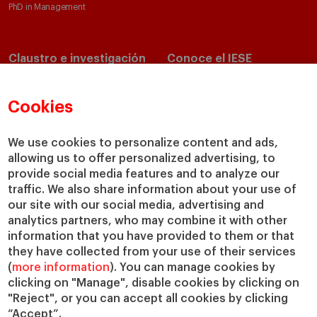
PhD in Management
Claustro e investigación
Conoce el IESE
Directorio de profesores
Nuestra misión y valores
Departamentos académicos
Nuestro gobierno
Cookies
Centros de investigación
Nuestras alianzas
Cátedras
Nuestro impacto
We use cookies to personalize content and ads,
allowing us to offer personalized advertising, to
IESE Insight
Colabora con el IESE
provide social media features and to analyze our
IESE Publishing
Servicios
traffic. We also share information about your use of
our site with our social media, advertising and
Biblioteca
analytics partners, who may combine it with other
Canal de Compliance
information that you have provided to them or that
Capellanía
they have collected from your use of their services
(
more information
). You can manage cookies by
IESE Shop
clicking on "Manage", disable cookies by clicking on
Jobs @IESE
"Reject", or you can accept all cookies by clicking
Préstamos y becas
“Accept”.