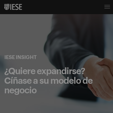
IESE INSIGHT
¿Quiere expandirse?
Cíñase a su modelo de
negocio