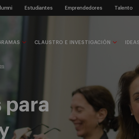
lumni
Estudiantes
Emprendedores
Talento
GRAMAS
CLAUSTRO E INVESTIGACIÓN
IDEA
es
 para
y