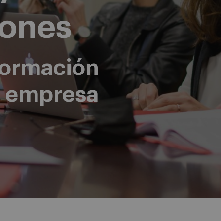
iones
formación
tu empresa