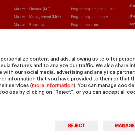
in
Master in Finance (MiF)
Programas para particulares
Dire
Master in Management (MiM)
Programas para empresas
Dep
Master in Business
Programas online
Cen
Administration
Cát
Executive Master in Business
IESE
Administration
IESE
Global Executive Master in
personalize content and ads, allowing us to offer person
Business Administration
media features and to analyze our traffic. We also share 
Elige tu MBA
te with our social media, advertising and analytics partne
her information that you have provided to them or that t
Master in Research in
eir services (
more information
). You can manage cookies
Management
cookies by clicking on "Reject", or you can accept all coo
PhD in Management
REJECT
MANAGE
© Copyright, 2026. IESE Business School | University of
Pri