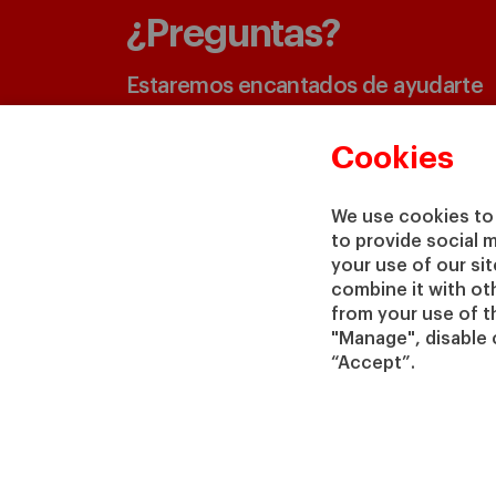
¿Preguntas?
Estaremos encantados de ayudarte
CONTÁCTANOS
Cookies
We use cookies to 
to provide social 
your use of our si
combine it with ot
from your use of th
"Manage", disable 
“Accept”.