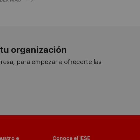
BER MÁS
tu organización
esa, para empezar a ofrecerte las
austro e
Conoce el IESE