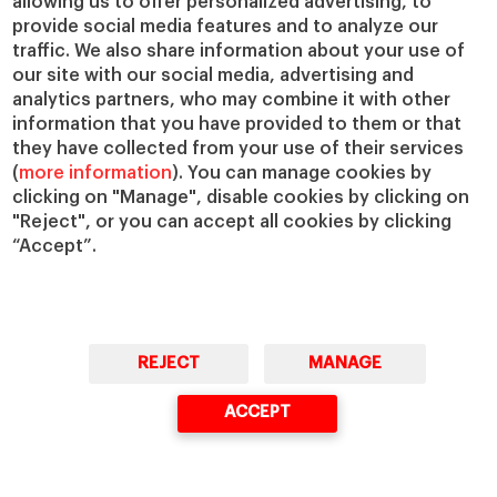
allowing us to offer personalized advertising, to
provide social media features and to analyze our
traffic. We also share information about your use of
our site with our social media, advertising and
analytics partners, who may combine it with other
information that you have provided to them or that
they have collected from your use of their services
(
more information
). You can manage cookies by
clicking on "Manage", disable cookies by clicking on
Cátedra Liderazgo Empresarial y
"Reject", or you can accept all cookies by clicking
“Accept”.
el Futuro del Trabajo - Fundación
Joaquim Molins Figueras
La Cátedra Liderazgo Empresarial y el
REJECT
MANAGE
Futuro del Trabajo - Fundación Joaquim
Molins Figueras tiene como objetivo
ACCEPT
favorecer un empleo de calidad que
ayude al desarrollo humano y